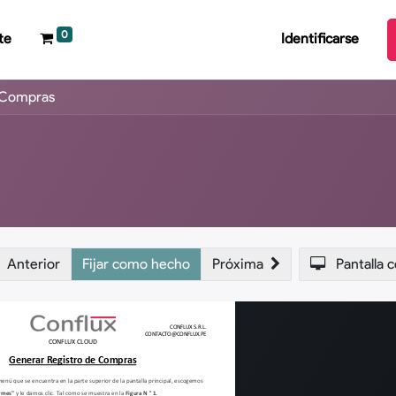
0
te
Identificarse
e Compras
Anterior
Fijar como hecho
Próxima
Pantalla 